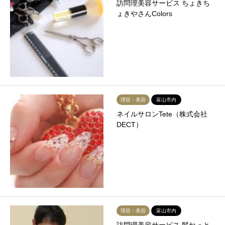
訪問理美容サービス ちょきち
ょきやさんColors
理容・美容
富山市内
ネイルサロンTete（株式会社
DECT）
理容・美容
富山市内