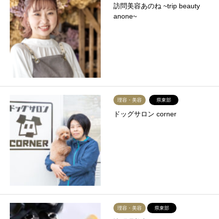
訪問美容あのね ~trip beauty
anone~
理容・美容
県東部
ドッグサロン corner
理容・美容
県東部