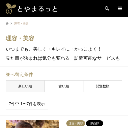
検索
理容・美容
理容・美容
いつまでも、美しく・キレイに・かっこよく！
見た目が決まれば気分も変わる！訪問可能なサービスも
並べ替え条件
新しい順
古い順
閲覧数順
7件中 1〜7件を表示
理容・美容
県西部