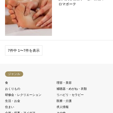
ロマボーテ
7件中 1〜7件を表示
ジャンル
食
理容・美容
おくりもの
補聴器・めがね・衣類
研修会・レクリエーション
リハビリ・セラピー
生活・お金
医療・介護
住まい
求人情報
企画・提案・アイデア
その他