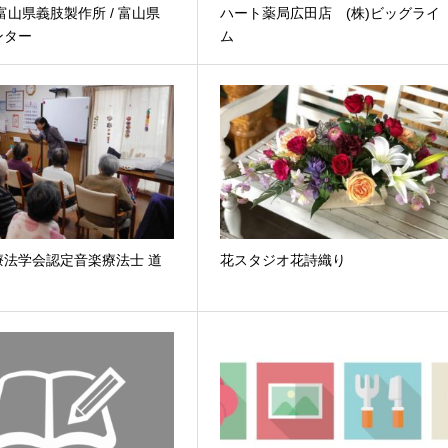
富山県義肢製作所 / 富山県
ハート薬局広田店 (株)ビッグライ
ンター
ム
療法学会認定音楽療法士 道
花スタジオ花詩織り