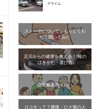
グライム
ストーマについて、もっとくわ
しく聞いてみた
足元からの健康を考える！!靴の
はきかた・選び方
在宅酸素のイロハ
ロコモって？腰痛・ひざ痛の人