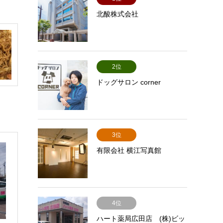
北酸株式会社
2位
ドッグサロン corner
3位
有限会社 横江写真館
4位
ハート薬局広田店 (株)ビッ