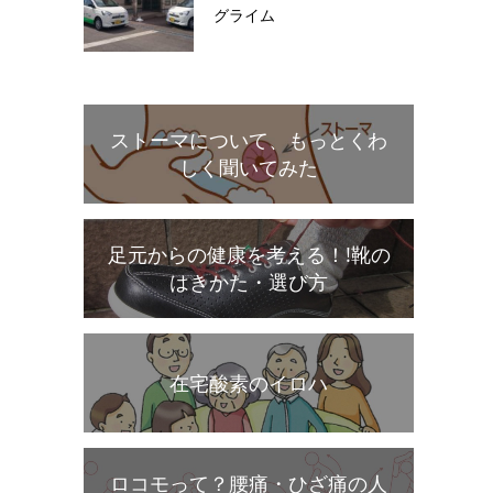
グライム
ストーマについて、もっとくわ
しく聞いてみた
足元からの健康を考える！!靴の
はきかた・選び方
在宅酸素のイロハ
ロコモって？腰痛・ひざ痛の人