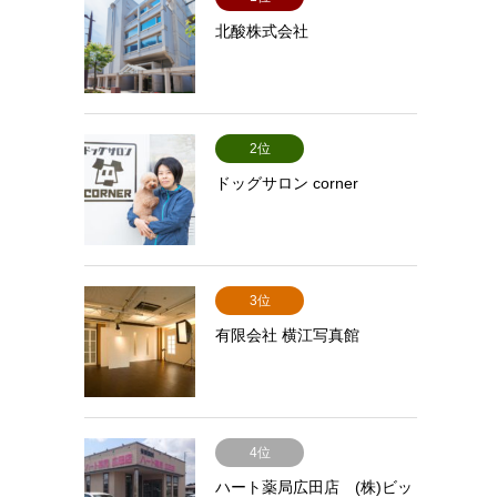
北酸株式会社
2位
ドッグサロン corner
3位
有限会社 横江写真館
4位
ハート薬局広田店 (株)ビッ