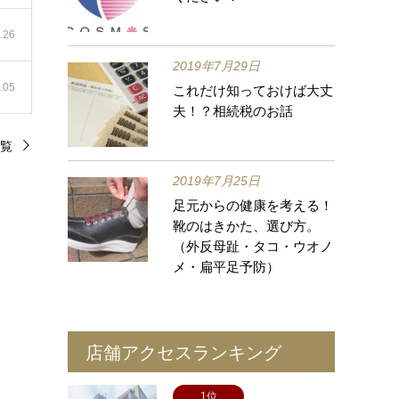
.26
2019年7月29日
.05
これだけ知っておけば大丈
夫！？相続税のお話
覧
2019年7月25日
足元からの健康を考える！
靴のはきかた、選び方。
（外反母趾・タコ・ウオノ
メ・扁平足予防）
店舗アクセスランキング
1位