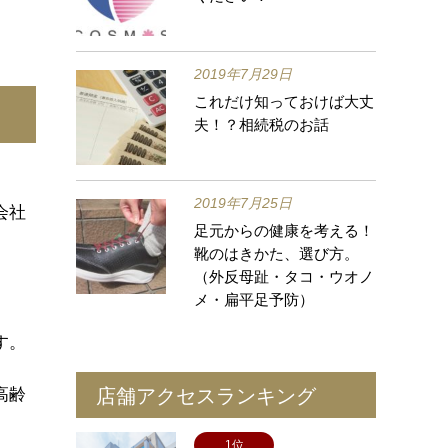
2019年7月29日
これだけ知っておけば大丈
夫！？相続税のお話
2019年7月25日
会社
足元からの健康を考える！
靴のはきかた、選び方。
（外反母趾・タコ・ウオノ
メ・扁平足予防）
す。
店舗アクセスランキング
高齢
1位