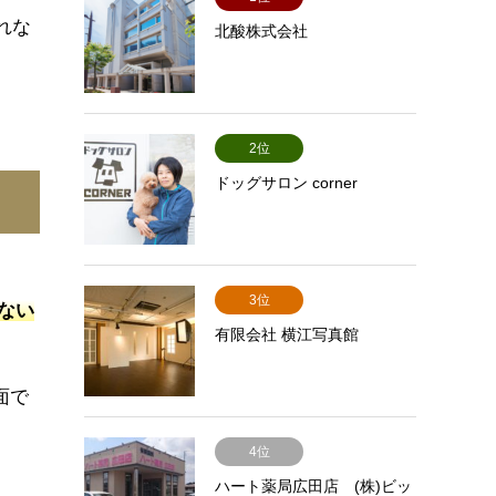
れな
北酸株式会社
2位
ドッグサロン corner
3位
ない
有限会社 横江写真館
面で
4位
ハート薬局広田店 (株)ビッ