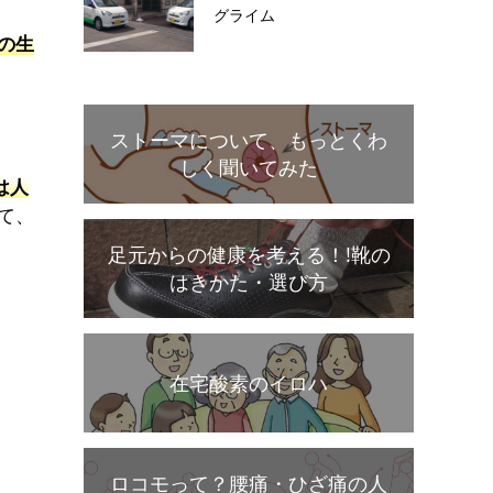
グライム
の生
ストーマについて、もっとくわ
しく聞いてみた
は人
て、
足元からの健康を考える！!靴の
はきかた・選び方
在宅酸素のイロハ
ロコモって？腰痛・ひざ痛の人