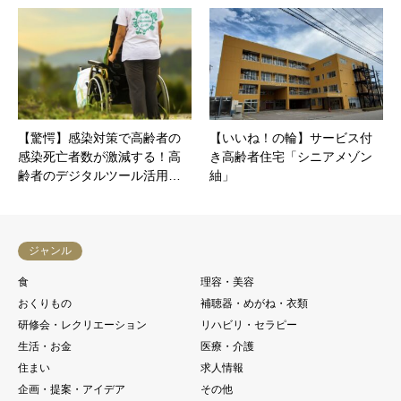
【驚愕】感染対策で高齢者の
【いいね！の輪】サービス付
感染死亡者数が激減する！高
き高齢者住宅「シニアメゾン
齢者のデジタルツール活用…
紬」
ジャンル
食
理容・美容
おくりもの
補聴器・めがね・衣類
研修会・レクリエーション
リハビリ・セラピー
生活・お金
医療・介護
住まい
求人情報
企画・提案・アイデア
その他