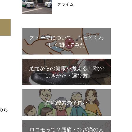
グライム
ストーマについて、もっとくわ
しく聞いてみた
足元からの健康を考える！!靴の
はきかた・選び方
在宅酸素のイロハ
めら
ロコモって？腰痛・ひざ痛の人