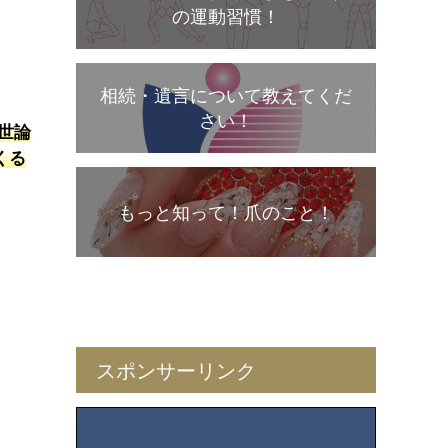
の運動習慣！
相続・遺言について教えてくだ
さい！
世論
くる
もっと知って！爪のこと！
スポンサーリンク