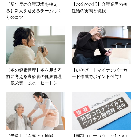
【新年度の介護現場を整え
【お金のお話】介護業界の初
る】新人を迎えるチームづく
任給の実態と現状
りのコツ
【冬の健康管理】冬を迎える
【いそげ！】マイナンバーカ
前に考える高齢者の健康管理
ード作成でポイント付与！
―低栄養・脱水・ヒートシ…
【矛盾】「自宅で！地域
【新型コロナワクチン】つい