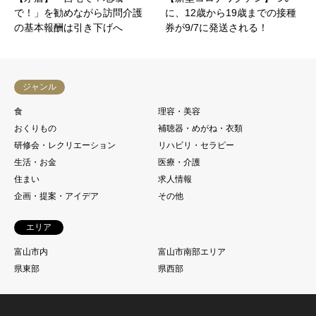
で！」を勧めながら訪問介護
に、12歳から19歳までの接種
の基本報酬は引き下げへ
券が9/7に発送される！
ジャンル
食
理容・美容
おくりもの
補聴器・めがね・衣類
研修会・レクリエーション
リハビリ・セラピー
生活・お金
医療・介護
住まい
求人情報
企画・提案・アイデア
その他
エリア
富山市内
富山市南部エリア
県東部
県西部