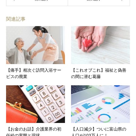
関連記事
【痛手】相次ぐ訪問入浴サー
【これオブこれ】福祉と偽善
ビスの廃業
の間に潜む葛藤
【お金のお話】介護業界の初
【人口減少】ついに富山県の
任給の実態と現状
人口が103万人に！