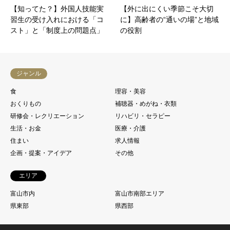
【知ってた？】外国人技能実
【外に出にくい季節こそ大切
習生の受け入れにおける「コ
に】高齢者の“通いの場”と地域
スト」と「制度上の問題点」
の役割
ジャンル
食
理容・美容
おくりもの
補聴器・めがね・衣類
研修会・レクリエーション
リハビリ・セラピー
生活・お金
医療・介護
住まい
求人情報
企画・提案・アイデア
その他
エリア
富山市内
富山市南部エリア
県東部
県西部